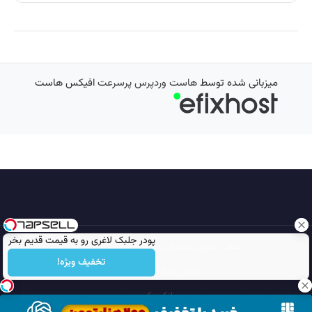
میزبانی شده توسط
هاست وردپرس پرسرعت
افیکس هاست
پودر جلبک لاغری رو به قیمت قدیم بخر
تمامی حقوق محفوظ است © 2026
مجله نورگرام
تخفیف ویژه!
انجمن نورگرام
noorgram
بانک عکس
سایت هم معنی