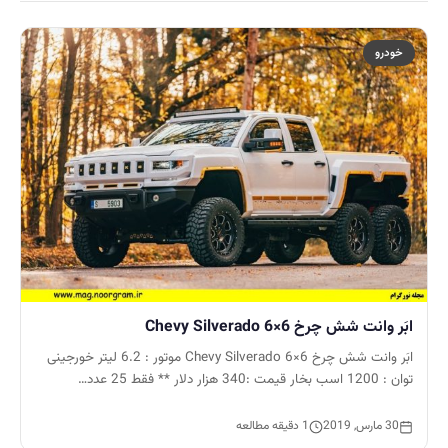
خودرو
ابَر وانت شش چرخ Chevy Silverado 6×6
ابَر وانت شش چرخ Chevy Silverado 6×6 موتور : 6.2 لیتر خورجینی
توان : 1200 اسب بخار قیمت :340 هزار دلار ** فقط 25 عدد…
30 مارس, 2019
1 دقیقه مطالعه