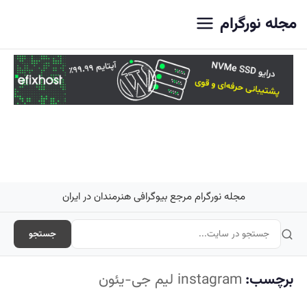
اصلی
مجله نورگرام
مجله نورگرام مرجع بیوگرافی هنرمندان در ایران
جستجو
برچسب:
instagram لیم جی-یئون