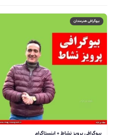
بیوگرافی هنرمندان
بیوگرافی پرویز نشاط + اینستاگرام