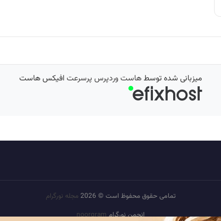
میزبانی شده توسط
هاست وردپرس پرسرعت
افیکس هاست
تمامی حقوق محفوظ است © 2026
مجله نورگرام
انجمن نورگرام
noorgram