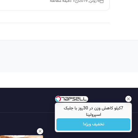
6 ژوئن, 2019
1 دقیقه مطالعه
7کیلو کاهش وزن در 30روز با جلبک
اسپرولینا
تخفیف ویژه!