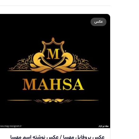
عکس
عکس پروفایل مهسا / عکس نوشته اسم مهسا