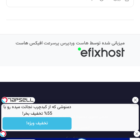
میزبانی شده توسط
هاست وردپرس پرسرعت
افیکس هاست
دمنوشی که از کبدچرب نجاتت میده رو با
55% تخفیف بخر!
تمامی حقوق محفوظ است © 2026
مجله نورگرام
تخفیف ویژه!
انجمن نورگرام
noorgram
بانک عکس