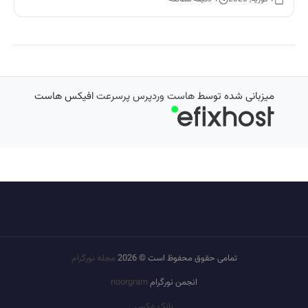
میزبانی شده توسط
هاست وردپرس پرسرعت
افیکس هاست
تمامی حقوق محفوظ است © 2026
مجله نورگرام
انجمن نورگرام
noorgram
بانک عکس