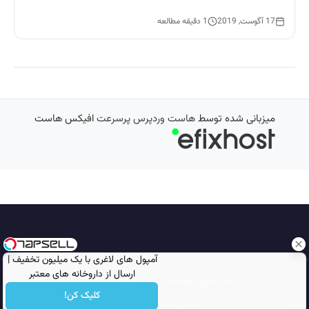
17 آگوست, 2019
1 دقیقه مطالعه
میزبانی شده توسط
هاست وردپرس پرسرعت
افیکس هاست
آمپول های لاغری با یک میلیون تخفیف |
ارسال از داروخانه های معتبر
تمامی حقوق محفوظ است © 2026
مجله نورگرام
کلیک کن!
انجمن نورگرام
noorgram