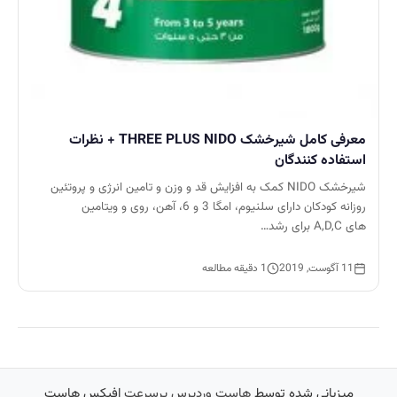
معرفی کامل شیرخشک THREE PLUS NIDO + نظرات
استفاده کنندگان
شیرخشک NIDO کمک به افزایش قد و وزن و تامین انرژی و پروتئین
روزانه کودکان دارای سلنیوم، امگا 3 و 6، آهن، روی و ویتامین
های A,D,C برای رشد…
11 آگوست, 2019
1 دقیقه مطالعه
میزبانی شده توسط
هاست وردپرس پرسرعت
افیکس هاست