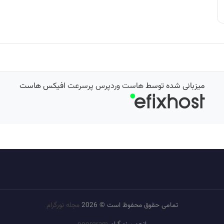
میزبانی شده توسط
هاست وردپرس پرسرعت
افیکس هاست
تمامی حقوق محفوظ است © 2026
مجله نورگرام