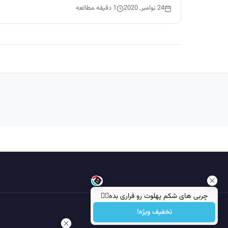
24 نوامبر, 2020
1 دقیقه مطالعه
چربی های شکم پهلوت رو فراری بده👌🏻
تخفیف ویژه!