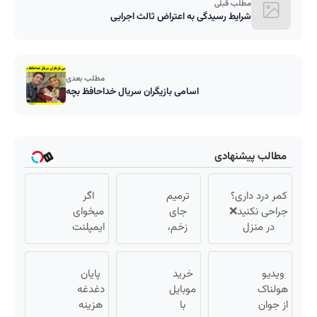
مطلب قبلی
شرایط رسیدگی به اعتراض ثالث اجرایی
مطلب بعدی
اسامی بازیگران سریال خداحافظ بچه
مطالب پیشنهادی
کمر درد داری؟
ترمیم
اگر
جراحی نکنید❌
جای
میخوای
در منزل
زخم،
ایمپلنت
درمانش کن
بخیه و
کنی
(◂پرسش‌نامه)
سوختگی
الان
ویدیو
خرید
فقط در 3
پایان
وقتشه
هولناک
موبایل
هفته!!
دغدغه
| فقط با
از جوان
با
😍
۲۵
هزینه