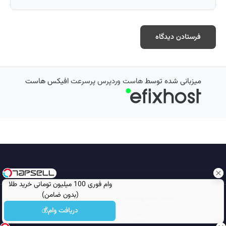
میزبانی شده توسط
هاست وردپرس پرسرعت
افیکس هاست
وام فوری 100 میلیون تومانی خرید طلا
(بدون ضامن)
تمامی حقوق محفوظ است © 2026
مجله نورگرام
دریافت وام💰
انجمن نورگرام
noorgram