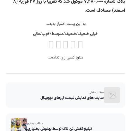
بلاک شماره ۷,۲۸۰,۰۰۰ موکول شد که تقریبا با روز ۲۷ فوریه (۸
اسفند) مصادف است.
به این پست امتیاز بدید...
خیلی ضعیف/ضعیف/متوسط/خوب/عالی
هنوز کسی رای نداده...
مطلب قبلی
سایت های نمایش قیمت ارزهای دیجیتال
مطلب بعدی
تبلیغ کفش تن تاک توسط بهنوش بختیاری