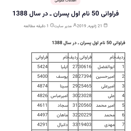
اطلاعات عمومی
فراوانی 50 نام اول پسران ـ در سال 1388
21 ژانویه, 2019
مدیر سایت
1 دقیقه مطالعه
فراوانی 50 نام اول پسران ـ در سال 1388
ردیف
نام
فراوانی
ردیف
نام
فراوانی
1
ابوالفضل
30616
27
ایلیا
5424
2
امیرحسین
27394
28
یوسف
5400
3
امیرعلی
25465
29
سینا
4874
4
علی
23028
30
امیرعباس
4826
5
امیر محمد
20560
31
سجاد
4611
6
محمد
20229
32
ماهان
4497
7
مهدی
19403
33
دانیال
4291