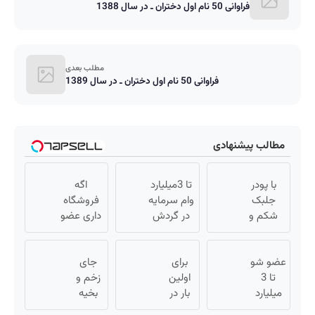
فراوانی 50 نام اول دختران ـ در سال 1388
مطلب بعدی
فراوانی 50 نام اول دختران ـ در سال 1389
مطالب پیشنهادی
با پودر
تا 3میلیارد
اگه
جلبک
وام سرمایه
فروشگاه
شکم و
در گردش
داری عضو
پهلوتو آب
فروشندگان
فروشندگان
کن و
=>
دیجی پی
مانکن
عضو شو
برای
فروشگاهت
جای
شو 3
تا 3
شو(تخفیف
اولین
رو ثبت کن
زخم و
میلیارد وام
میلیارد
تا امشب)
بار در
بخیه
بگیر
وام بگیر
ایران
داری؟؟