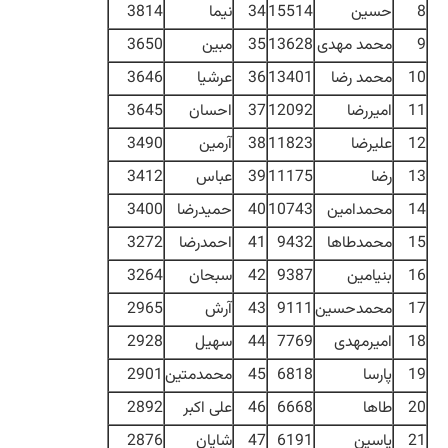
8
حسین
15514
34
نیما
3814
9
محمد مهدی
13628
35
مبین
3650
10
محمد رضا
13401
36
عرشیا
3646
11
امیررضا
12092
37
احسان
3645
12
علیرضا
11823
38
آرمین
3490
13
رضا
11175
39
عباس
3412
14
محمدامین
10743
40
حمیدرضا
3400
15
محمدطاها
9432
41
احمدرضا
3272
16
بنیامین
9387
42
سبحان
3264
17
محمدحسین
9111
43
آرش
2965
18
امیرمهدی
7769
44
سهیل
2928
19
پارسا
6818
45
محمدمتین
2901
20
طاها
6668
46
علی اکبر
2892
21
یاسین
6191
47
شایان
2876