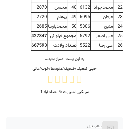
22
محمدجواد
6132
48
محسن
2870
23
عرفان
6095
49
پرهام
2720
24
متین
5806
50
محمدپارسا
2685
25
علی اصغر
5792
مجموع فراوانی
427847
26
علی رضا
5522
تعـداد ولادت
667593
به این پست امتیاز بدید...
خیلی ضعیف/ضعیف/متوسط/خوب/عالی
میانگین امتیازات :
5
تعداد آرا:
1
مطلب قبلی