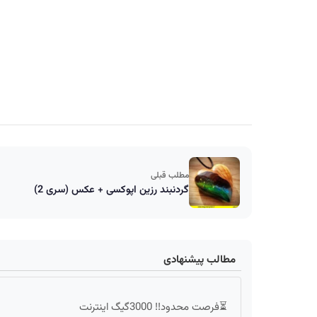
مطلب قبلی
گردنبند رزین اپوکسی + عکس (سری 2)
مطالب پیشنهادی
⏳فرصت محدود!! 3000گیگ اینترنت