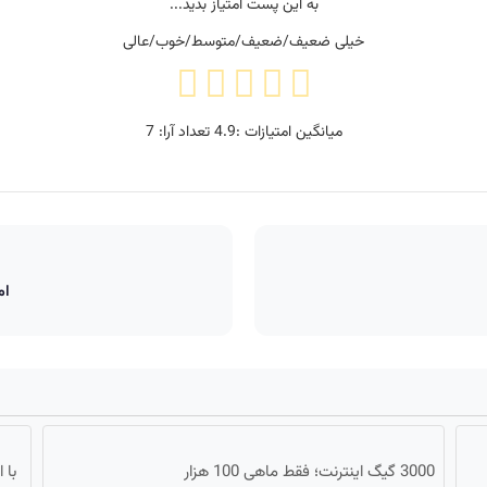
به این پست امتیاز بدید...
خیلی ضعیف/ضعیف/متوسط/خوب/عالی
میانگین امتیازات :
4.9
تعداد آرا:
7
ام
3000 گیگ اینترنت؛ فقط ماهی 100 هزار
با 