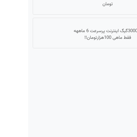
تومان
☄️3000گیگ اینترنت پرسرعت 6 ماههه
فقط ماهی 100هزارتومان!!