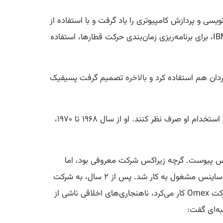
مه‌نویسی و پردازش کامپیوتری را یاد گرفت و با استفاده از
همین تجربه‌ها، شغلی در شرکت راه‌آهن پسیفیک میسوری پیدا کرد و به این شرکت کمک کرد که از جدیدترین کامپیوترهای IBM، برای برنامه‌ریزی زمان‌بندی حرکت قطارها، استفاده
گردان هم استفاده کرد و
بالاخره
تصمیم گرفت پسیفیک
جان مک‌آفی، جوانی بسیار باهوش و برنامه‌نویسی عالی بود و به همین دلیل، اعتیادش باعث نمی‌شد که شرکت‌های مشهور از استخدام او صرف‌ نظر کنند. او از سال ۱۹۶۸ تا ۱۹۷۰،
یراکس پیوست. گرچه زیراکس شرکت معروفی بود، اما
نمی‌توانست بی‌قراری جان را آرام‌ کند. او این شرکت را نیز ترک کرد و در سال ۱۹۸۷، به‌عنوان مشاور نرم‌افزار در شرکت کامپیوتر ساینس مشغول به کار شد. پس از ۲ سال، به شرکت
بوز آلن همیلتون رفت و از سال ۱۹۸۰ تا ۱۹۸۲ مشاور برنامه‌نویسی و نرم‌افزار این شرکت بود. در سال ۱۹۸۳، هنگامی‌که برای شرکت Omex کار می‌کرد، ناهنجاری‌های اخلاقی ناشی از
به‌ای گفت: