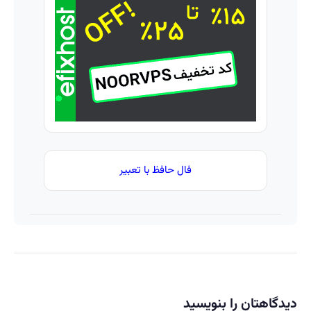
پرقدرته55%تخفیف
این
فقط در 3
دکتر
هفته!!
کرم
😍
ترمیم
کننده
23 روزه
ساخت!
فال حافظ با تعبیر
دیدگاهتان را بنویسید