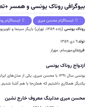
بیوگرافی روناک یونسی و همسر +تصا
اینستاگرام محسن میری
اینستاگرام رو
روناک یونسی
(زاده ۱۳۵۹، تهران)
بازیگر
سینما و تلویزیو
تولد
۹ دی ۱۳۵۹
فرزندان
مهرسام، مهراز
ازدواج
روناک یونسی
یونسی سال ۱۳۹۱ با محسن میری، یکی از مدل‌
یکدیگر همکاری داشتیم که همان‌جا با هم آشنا شدیم. ای
محسن میری مدلینگ معروف خارج نشین