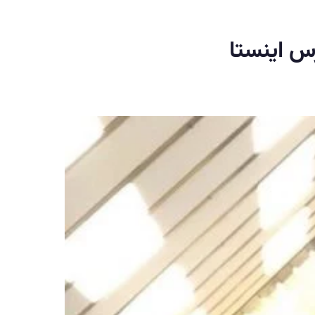
س اینستا