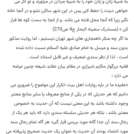
به شبیه زنان و زنان خود را به شبیه مردان در میاورند و تو اگر می
خواهی دینت را حفظ کنی پس در این شهر ساکن نشو و در آنجا خانه
نگیر زیرا که آنجا محل فتنه می باشد. و از انجا به
سمت
کوه ها فرار
کن » (مستدرک سفینه البحار ج4 ص270)
ما اگر چه منکر ناهنجاری های شهر تهران نیستیم ، اما روایت مذکور
بدون سند و مرسل به امام صادق علیه السلام نسبت داده شده
است ، لذا از نظر سندی ضعیف و غیر قابل استناد است .
فقیه بزرگوار مکارم شیرازی در مقام بیان عقاید شیعه چنین عرضه
می دارد ؛
«عقیده ما در باره روایات اهل بیت ؛تکرار این موضوع را ضروری می
دانیم که هر حدیثی که در یکی از منابع معروف یا سایر منابع معتبر
وجود داشته باشد به این معنی نیست که آن حدیث به خصوص
معتبر باشد ، بلکه هر حدیثی سلسله سندی دارد که باید هر یک از
رجال سند آن جدا گانه مورد بررسی قرار گیرد هر گاه تمام رجال سند
مورد اعتماد بودند آن حدیث به عنوان یک حدیث صحیح پذیرفته می