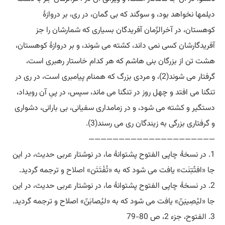
دیلمها نخواهد بود، و سوگند که بی گمان، در ری، بر دروازۀ
کوهستان، در آخرالزّمان آفریدگان بسیاری که شمارشان را جز
آفریدگارشان کسی نمی داند، کشته می شوند، و بر دروازۀ کوهستان،
هشت تن از بزرگان بنی هاشم که هر کدام خاستار رهبری است،
گرفتار می شوند(2)، و مردی بزرگ که همنام پیامبری است، در ری در
تنگنا می افتد و چهل روز در تنگنا می ماند، سپس، در پیِ آن رویداد،
دستگیر و کشته می شود، و در زمامداری سفیانی، بی بارانی، دشواری
و گرفتاری بزرگی به زیندگان ری می رسند(3).
—————————————————————
1. در نسخۀ چاپی الفتوح پشتوانۀ ما، در نوشتار عربی حدیث، در این
جا «افتُتِنَت» یافت می شود که به «تُفْتَتَن» ا
صلاح
و ترجمه گردید.
2. در نسخۀ چاپی الفتوح پشتوانۀ ما، در نوشتار عربی حدیث، در این
جا «لیُصِیبَنّ» یافت می شود که به «لیُصابَنّ» اصلاح و ترجمه گردید.
3. الفتوح، جزء 2، ص 80-79