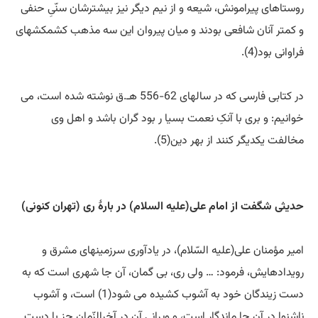
روستاهای پیرامونش، شیعه و از نیم دیگر نیز بیشترشان سنّیِ حنفی
و کمتر آنان شافعی بودند و میان پیروان این سه مذهب کشمکشهای
فراوانی بود(4).
در کتابی فارسی که در سالهای 62-556 هـ.ق نوشته شده است، می
خوانیم: و بری با آنکِ نعمت بسیا ر بود گران باشد و اهل وی
مخالفت یکدیگر کنند از بهر دین(5).
حدیثی شگفت از امام علی(علیه السلام) در بارۀ ری (تهران کنونی)
امیر مؤمنان علی(علیه السّلام)، در یادآوری سرزمینهای مشرق و
رویدادهایش، فرمود: … ولی ری، بی گمان، آن جا شهری است که به
دست زیندگان خود به آشوب کشیده می شود(1) است، و آشوب
ناشنوا در آن جا ماندگار است، و ویرانی آن در آخرالزّمان جز با دست