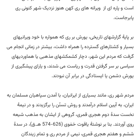
است و پاره ای از ويرانه های ری کهن هنوز نزديک شهر كنونی ری
پابرجاست.
بر پایۀ گزارشهای تاریخی، یورش بر ری که همواره با خود ویرانیهای
بسیار و کشتارهای گسترده را همراه داشت، بیشتر در زمانی انجام می
گرفت که مردم این شهر، دچار کشمکشهای مذهبی یا هماوردیهای
سیاسی بر سر گرفتن قدرت و ریاست می شدند، و یارای پیشگیری از
یورش دشمن یا ایستادگی در برابر آن نبودند.
مردم شهر ری، مانند بسیاری از ایرانیان، با آمدن سپاهيان مسلمان به
ایران، به آیین اسلام درآمدند و روش تسنّن را برگزیدند و در نيمۀ
نخست سدۀ دوم هجری قمری، گروهی از ایشان به مذهب شيعه
روی آوردند. بنا بر نوشتۀ یاقوت حَمَوی (626-574 هـ.ق)، در سدۀ
ششم و هفتم هجری قمری، نیمی از مردم ری و تمام زیندگان