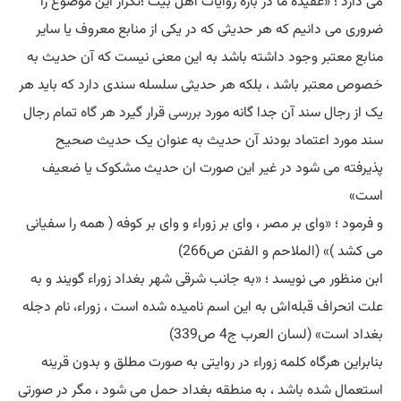
می دارد ؛ «عقیده ما در باره روایات اهل بیت ؛تکرار این موضوع را
ضروری می دانیم که هر حدیثی که در یکی از منابع معروف یا سایر
منابع معتبر وجود داشته باشد به این معنی نیست که آن حدیث به
خصوص معتبر باشد ، بلکه هر حدیثی سلسله سندی دارد که باید هر
یک از رجال سند آن جدا گانه مورد
بررسی
قرار گیرد هر گاه تمام رجال
سند مورد اعتماد بودند آن حدیث به عنوان یک حدیث صحیح
پذیرفته می شود در غیر این صورت ان حدیث مشکوک یا ضعیف
است»
و فرمود ؛ «وای بر مصر ، وای بر زوراء و وای بر کوفه ( همه را سفیانی
می کشد )» (الملاحم و الفتن ص266)
ابن منظور می نویسد ؛ «به جانب شرقی شهر بغداد زوراء گویند و به
علت انحراف قبله‌اش به این اسم نامیده شده است ، زوراء، نام دجله
بغداد است» (لسان العرب ج4 ص339)
بنابراین هرگاه کلمه زوراء در روایتی به صورت مطلق و بدون قرینه
استعمال شده باشد ، به منطقه بغداد حمل می شود ، مگر در صورتی