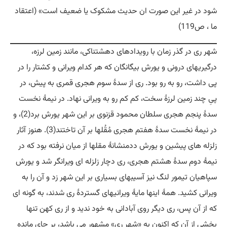
شود در غیر این صورت ان حدیث مشکوک یا ضعیف است» (اعتقاد
ما ، ص119)
شهر ری در گذر زمان با رویدادهای دهشتناکی، مانند زمین لرزه،
درگیریهای درونی و یورش بیگانگان که هر کدام ویرانی و کشتار را در
پی داشت، رو به رو بود. ری از سدۀ سوم هجری قمری به پیش، در
پیِ چند زمین لرزۀ سخت، کم کم رو به ویرانی نهاد. در نیمۀ نخست
سدۀ پنجم هجری سلطان محمود قزنوی بر این شهر یورش برد(2)، و
در نیمۀ نخست سدۀ هفتم هجری مُقُلها بر آن تاختند(3). هنوز آثار
زلزله های پیشین و یورش ددمنشانۀ مقلها از میان نرفته بود كه در
نیمۀ دوم سدۀ هشتم هجری، ری دچار زلزله ای ویرانگر شد و یورش
سپاهيان تيمور لنگ نیز آسیبهای بسیاری بر این شهر زد و آن را به
ويرانی کشید. همۀ اینها مایۀ ویرانیهای گستردۀ ری شدند، به گونه ای
که از آن پس، ری دیگر روی آبادانی به خود نديد و از ری کهن تنها
بخشی از آن که اکنون به «شهر ری» مشهور می باشد، بر جای مانده