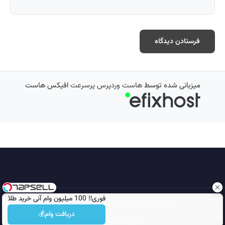
میزبانی شده توسط
هاست وردپرس پرسرعت
افیکس هاست
فوری‼️ 100 میلیون وام آنی خرید طلا
تمامی حقوق محفوظ است © 2026
مجله نورگرام
دریافت وام💰
انجمن نورگرام
noorgram