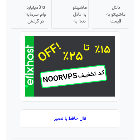
فروش
😍
نگاهِ
فوری
دلال
ماشینتو
بعد،
تا 3میلیارد
ماشین
ماشینتو به
به دلال
انرژی
وام سرمایه
در
قیمت
نده! به
داره 🌸
در گردش
همراه
نمیخره! بیا
مصرف
بلفا با
فروشندگان
مکانیک
اینجا به
کننده
25%
=>
قیمت
بفروش!
تخفیف
فروشگاهت
بفروش*فقط
بدون
رو ثبت کن
خریدار
پاسخ
واقعی*
به یک
تماس
فال حافظ با تعبیر