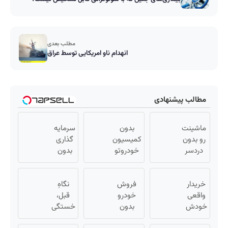
مطلب بعدی
انهدام ناو امریکایی توسط عراق
مطالب پیشنهادی
ماشینت
بدون
سرمایه
رو بدون
کمیسیون
گذاری
دردسر
خودروتو
بدون
بفروش |
بفروش
ریسک
بدون
با سود
خریدار
کمسیون
فروش
38
نگاهِ
😍
واقعی
خودرو
درصد
قبل،
خودش
بدون
سالانه
خستگی
میاد!
کمیسیون
📈
داشت...