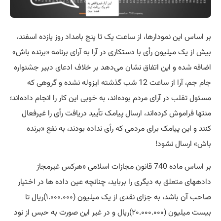
بر اساس این نمودارها، از ساعت یک تا پنج بامداد روز یازده اسفند،
بیش از یک میلیون رأی با دستکاری در آرا به آرای برنامه «برنده باش»
اضافه شده و این اتفاق نشان می‌دهد بر خلاف ادعای دبیر جشنواره
جام جم، آرا از ساعت 12 شب گذشته ایزوله نشده و گروهی که
مسئول
تقلب
در آرای مردم بوده‌اند، به خوبی این کار را انجام داده‌اند؛
منتها فراموش کرده‌اند، ارسال پیامک تأیید دریافت رأی را غیرفعال
کنند و این پیامک برای مردمی که رأی نداده بودند، به نفع «برنده
باش» ارسال نشود!
بر اساس ماده 740 قانون مجازات اسلامی «هرکس غیرمجاز
داده‎های
متعلق
به دیگری را برباید، چنانچه عین داده ها در اختیار
صاحب آن باشد، به جزای نقدی از یک میلیون (۱.۰۰۰.۰۰۰)ریال تا
بیست میلیون (۲۰.۰۰۰.۰۰۰)ریال و در غیر این صورت به حبس از نود