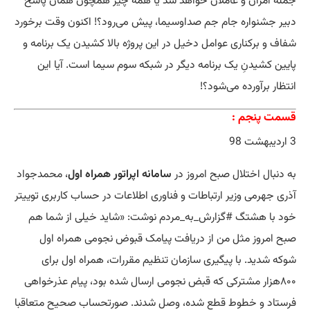
جمله آمران و عاملان خواهد شد یا همه چیز همچون همان پاسخ
دبیر جشنواره جام جم صداوسیما، پیش می‌رود؟! اکنون وقت برخورد
شفاف و برکناری عوامل دخیل در این پروژه بالا کشیدن یک برنامه و
پایین کشیدنِ یک برنامه دیگر در شبکه سوم سیما است. آیا این
انتظار برآورده می‌شود؟!
قسمت پنجم :
3 اردیبهشت 98
به دنبال اختلال صبح امروز در
سامانه اپراتور همراه اول
، محمدجواد
آذری جهرمی وزیر ارتباطات و فناوری اطلاعات در حساب کاربری توییتر
خود با هشتگ #گزارش_به_مردم نوشت: «شاید خیلی از شما هم
صبح امروز مثل من از دریافت پیامک قبوض نجومی همراه اول
شوکه شدید. با پیگیری سازمان تنظیم مقررات، همراه اول برای
۸۰۰هزار مشترکی که قبض نجومی ارسال شده بود، پیام عذرخواهی
فرستاد و خطوط قطع شده، وصل شدند. صورتحساب صحیح متعاقبا