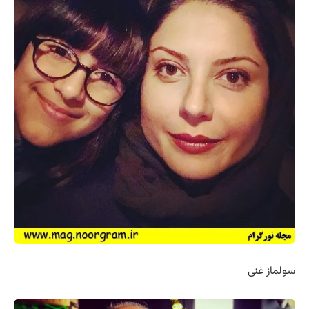
سولماز غنی