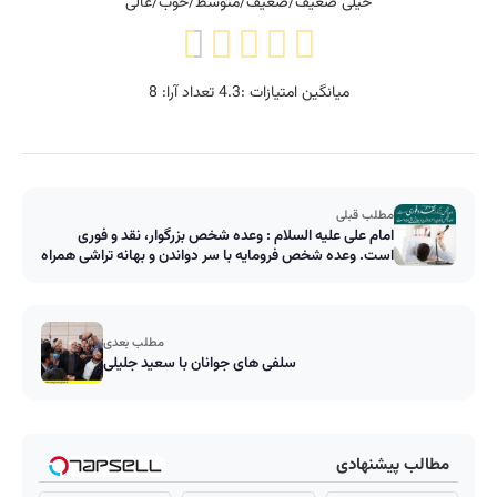
خیلی ضعیف/ضعیف/متوسط/خوب/عالی
میانگین امتیازات :
4.3
تعداد آرا:
8
مطلب قبلی
امام على عليه السلام : وعده شخص بزرگوار، نقد و فورى
است. وعده شخص فرومايه با سر دواندن و بهانه تراشى همراه
است
مطلب بعدی
سلفی های جوانان با سعید جلیلی
مطالب پیشنهادی