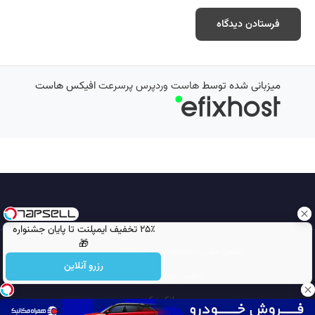
میزبانی شده توسط
هاست وردپرس پرسرعت
افیکس هاست
۲۵٪ تخفیف ایمپلنت تا پایان جشنواره
🎁
تمامی حقوق محفوظ است © 2026
مجله نورگرام
رزرو آنلاین
انجمن نورگرام
noorgram
بانک عکس