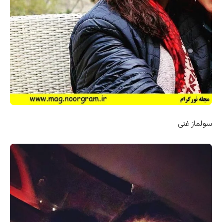
سولماز غنی