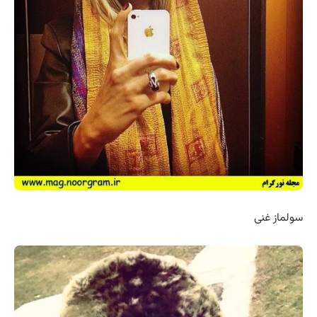
سولماز غنی