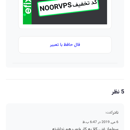
فال حافظ با تعبیر
5 نظر
نادر
گفت:
6 می, 2019 در 6:47 ب.ظ
سولماز غنی کلا یه کار خوب هم نداشته