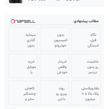
مطالب پیشنهادی
نگاهِ
بدون
سرمایه
قبل،
کمیسیون
گذاری
خستگی
خودروتو
بدون
داشت...
بفروش
ریسک
نگاهِ
با سود
بعد،
ماشینت
خریدار
38
خرید
انرژی
رو بدون
واقعی
درصد
موبایل
داره 🌸
دردسر
خودش
با
سالانه
بلفا با
بفروش |
میاد!
📈
اسنپ
25%
بدون
فروش
پی |
تخفیف
کمسیون
بلفاروپلاستی
فوری
روند
در ۴
کاهش
😍
پلک بالا با ۱۰
ماشین
پیری رو
قسط
چشمگیر
میلیون
در
با این
بدون
سایز و
تخفیف فقط
همراه
روش
سود و
وزن با