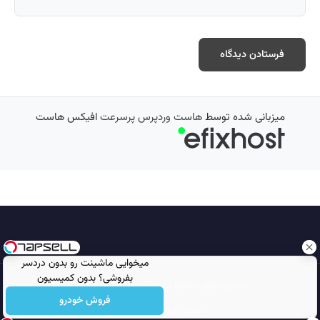
میزبانی شده توسط
هاست وردپرس پرسرعت
افیکس هاست
میخوایی ماشینت رو بدون دردسر
بفروشی؟ بدون کمیسیون
تمامی حقوق محفوظ است © 2026
مجله نورگرام
فروش خودرو
انجمن نورگرام
noorgram