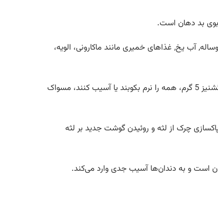
 بوی بد دهان است.
وساله, آب یخ, غذاهای خمیری مانند ماکارونی، الویه،
یک خمیردندان گیاهی گفت: برای تهیه خمیردندان گیاهی می‌توان گلنار 20 گرم، کندر 15 گرم، سماق 30 گرم و تخم گشنیز 5 گرم، همه را نرم بکوبند یا آسیب کنند، مسواک
کسازی چرک از لثه و روئیدن گوشت جدید بر لثه
ان است و به دندان‌ها آسیب جدی وارد می‌کند.