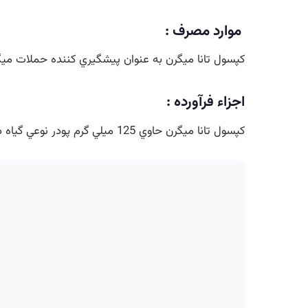
موارد مصرف :
کپسول تانا ميگرن به عنوان پيشگيري کننده حملات ميگر
اجزاء فرآورده :
کپسول تانا ميگرن حاوي 125 ميلي گرم پودر نوعي گياه داودي معادل حداقل 0/2% پارتنوليد مي باشد .