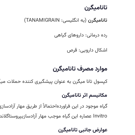
تانامیگرن
تانامیگرن
(به انگلیسی:
TANAMIGRAIN
)
رده درمانی: داروهای گیاهی
اشکال دارویی: قرص
موارد مصرف
تانامیگرن
کپسول تانا میگرن به عنوان پیشگیری کننده حملات میگرن
مکانیسم اثر
تانامیگرن
گیاه موجود در این فراورده‌احتمالاً از طریق مهار آزادس
Invitro عصاره این گیاه موجب مهار آزادسازیپروستاگلاندینها (بامکانیسمی متفاوت از
عوارض جانبی
تانامیگرن