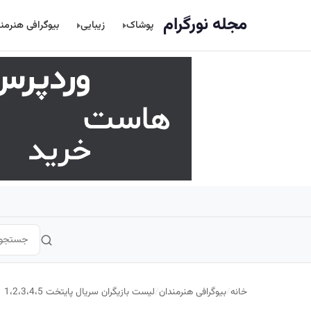
اصلی
مجله نورگرام
پوشاک
زیبایی
بیوگرافی هنرمن
خانه
/
بیوگرافی هنرمندان
/
لیست بازیگران سریال پایتخت 1،2،3،4،5