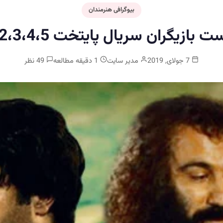
بیوگرافی هنرمندان
ت بازیگران سریال پایتخت 1،2،3،4،5
7 جولای, 2019
مدیر سایت
1 دقیقه مطالعه
49 نظر