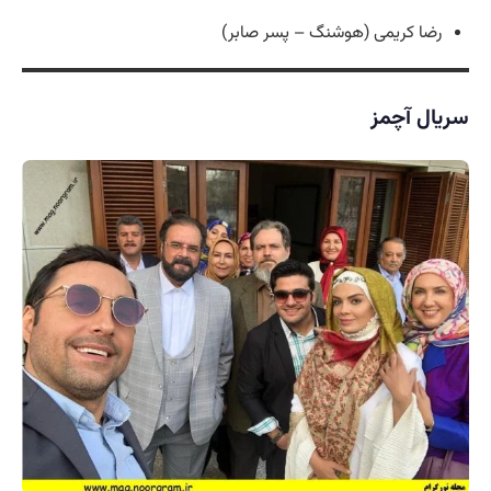
رضا کریمی (هوشنگ – پسر صابر)
سریال آچمز