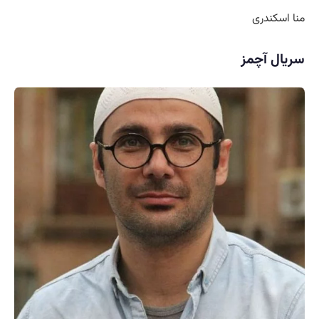
منا اسکندری
سریال آچمز