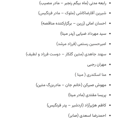
رابعه مدنی (ماه بیگم رنجبر – مادر مصیب)
شیرین آقارضاکاشی (ملوک – مادر فرنگیس)
احسان امانی (زرین – برگزارکننده مناقصه)
سید مهرداد ضیایی (پدر مینا)
امیرحسین رستمی (فرزاد مرشد)
سهند جاهدی (متین گلکار – دوست فرزاد و لطیف)
مهران رجبی
منا اسکندری ( مینا )
مهوش صبرکن (خانم جان – مادربزرگ متین)
پریسا مقتدی (مادر مینا)
کاظم هژیرآزاد (اردشیر – پدر فرنگیس)
احمدرضا اسعدی (صابر)