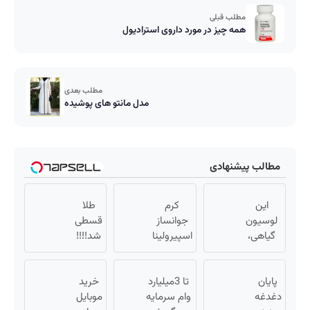
مطلب قبلی
همه چیز در مورد داروی استرادیول
مطلب بعدی
مدل مانتو های پوشیده
مطالب پیشنهادی
این
کرم
طلا
لوسیون
جوانساز
قسطی
گیاهی،
اسپیرولینا
شد!!!!
جوری
💰🔥
تیرگی
پایان
پوستت
تا 3میلیارد
خرید
رو
دغدغه
وام سرمایه
موبایل