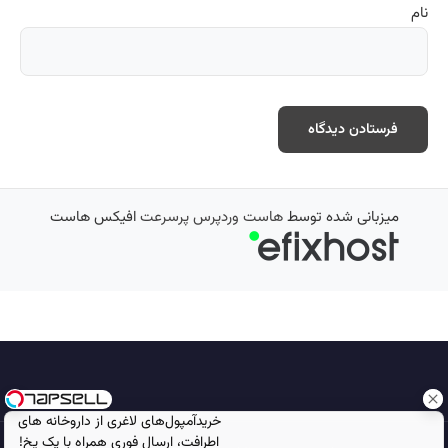
نام
میزبانی شده توسط
هاست وردپرس پرسرعت
افیکس هاست
خریدآمپول‌های لاغری از داروخانه های
اطرافت، ارسال فوری همراه با پک یخ!