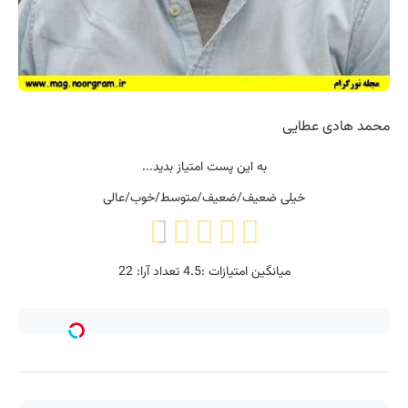
محمد هادی عطایی
به این پست امتیاز بدید...
خیلی ضعیف/ضعیف/متوسط/خوب/عالی
میانگین امتیازات :
4.5
تعداد آرا:
22