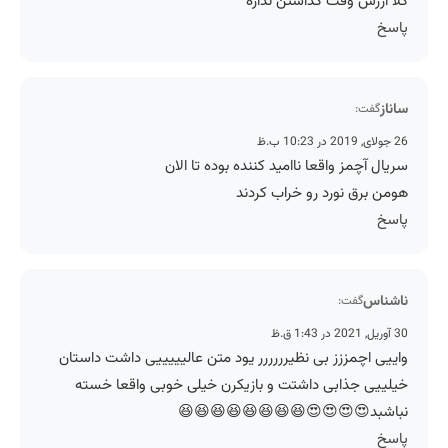
کلا ارزش وقت گذاشتن نداره
پاسخ
ساناز
گفت:
26 جولای, 2019 در 10:23 ب.ظ
سریال آچمز واقعا ناامید کننده بوده تا الان
هومن برق نورد رو خراب کردند
پاسخ
ناشناس
گفت:
30 آوریل, 2021 در 1:43 ق.ظ
واییی اچمززز بی نظیرررررر یود متن عالیییییی داشت داستان
خیلییی جذابی داشتت و بازیکرن خیلی خوبی واقعا خسته
نباشبد😍😍😍😍😆😆😆😆😆😆😆😆
پاسخ