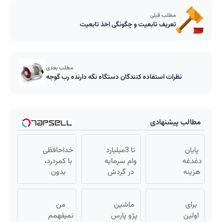
مطلب قبلی
تعریف تابعیت و چگونگی اخذ تابعیت
مطلب بعدی
نظرات استفاده کنندگان دستگاه نگه دارنده رب گوجه
مطالب پیشنهادی
پایان
تا 3میلیارد
خداحافظی
دغدغه
وام سرمایه
با کمردرد،
هزینه
در گردش
بدون
های
فروشندگان
قرص و
دندان
=>
آمپول
برای
پزشکی
ماشین
فروشگاهت
من
با پک
اولین
پژو پارس
رو ثبت کن
نمیفهمم