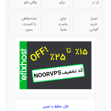
سفید
بار در
برای
وقتی زانو
ایران
کننده
فروش
درد
🇮🇷
خانگی
داری؟
درمان
این
اعتبار
جای
اینجا
داره، چرا
خداحافظی
دکتر
خرید
زخم و
سریع
دردش
با کمردرد،
کرم
گوشی
بخیه
بفروشش
بدون
رو داری
ترمیم
بگیر 📱
داری؟؟
تحمل
قرص و
کننده
همین
3
آمپول
میکنی؟❗
حالا
23 روزه
هفته‌ای
ساخت!
درخواست
محوش
اعتبار بده
کن!
🎯
فال حافظ با تعبیر