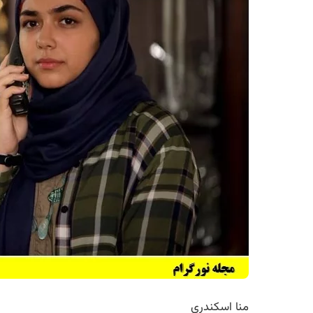
منا اسکندری