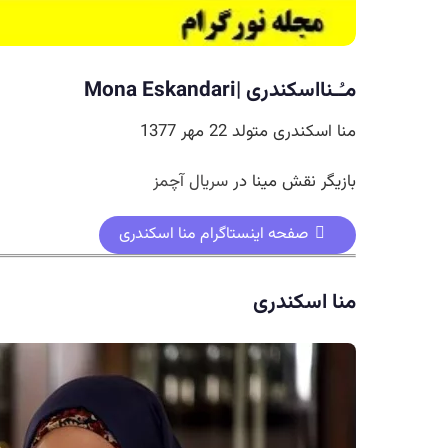
مـُـنااسکندری |Mona Eskandari
منا اسکندری متولد 22 مهر 1377
بازیگر نقش مینا در
سریال آچمز
صفحه اینستاگرام منا اسکندری
منا اسکندری