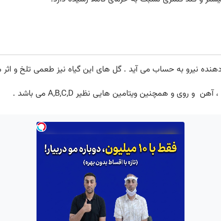
دهنده نیرو به حساب می آید . گل های این گیاه نیز طعمی تلخ و اثر م
 روی و همچنین ویتامین هایی نظیر A,B,C,D می باشد .