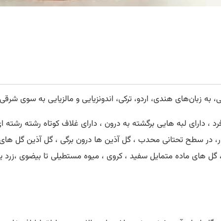
سی، به زبان‌های هندی، اردو، ترکی، اندونزیایی و مالزیایی به سوی شرق
تا 30 متر ، برگ ها شانه ای فرد ، دارای لبه هایی برگشته به درون ، دارای غلاف کوت
ر، در سطح تحتانی محدب ، گل آذین ها درون برگی ، گل آذین گل های ن
 گل های ماده متمایل سفید ، کروی ، میوه مستطیلی تا بیضوی ،زرد یا 