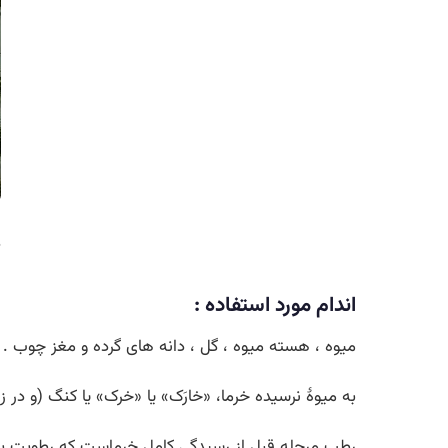
د
اندام مورد استفاده :
میوه ، هسته میوه ، گل ، دانه های گرده و مغز چوب .
به میوهٔ نرسیده خرما، «خارَک» یا «خرک» یا کنگ (و در 
رطب مرحله قبل از رسیدگی کامل خرماست که رطوبت بیشت