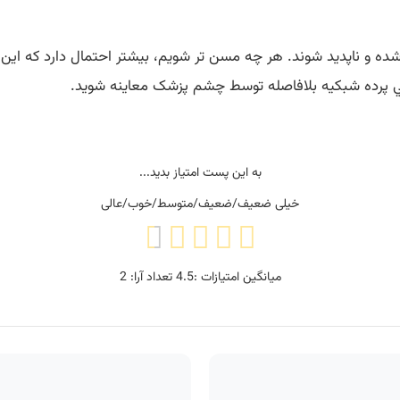
 و ناپديد شوند. هر چه مسن تر شويم، بيشتر احتمال دارد که اين فل
رگي پرده شبکيه بلافاصله توسط چشم پزشک معاينه شويد.
به این پست امتیاز بدید...
خیلی ضعیف/ضعیف/متوسط/خوب/عالی
میانگین امتیازات :
4.5
تعداد آرا:
2