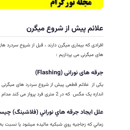
علائم پیش از شروع میگرن
افرادی که بیماری میگرن دارند ، قبل از شروع سردرد ه
های میگرنی می پردازیم :
جرقه های نورانی (Flashing)
یکی از علائم قطعی پیش از شروع سردرد های میگرنی ف
اندازه یک مگس که در 2 متری فرد پرواز می کند مدام تغییر مسیر می دهد و حدودا 3 ثانیه طول خواهد کشید.
علل ايجاد جرقه هاي نوراني (فلاشينگ) چي
زماني که زجاجيه روي شبکيه ماليده ميشود يا نسبت 