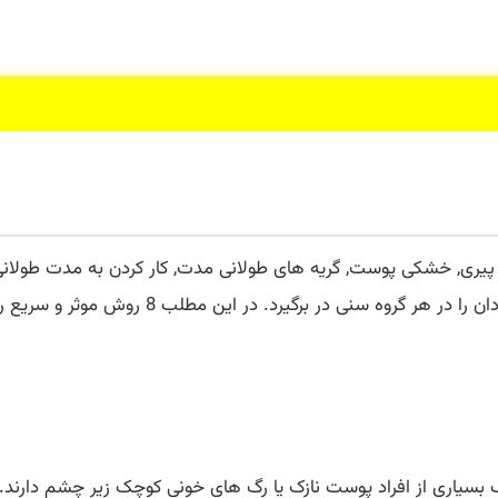
یری, خشکی پوست, گریه های طولانی مدت, کار کردن به مدت طولانی 
ن مطلب 8 روش موثر و سریع را که سیاهی دور چشم را رفع می کند, آماده کرده ایم.
ف بسیاری از افراد پوست نازک یا رگ های خونی کوچک زیر چشم دارند