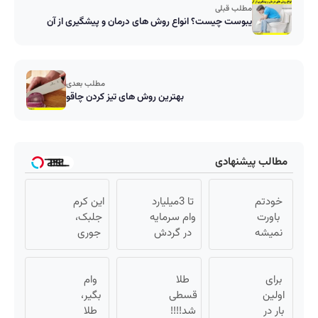
مطلب قبلی
یبوست چیست؟ انواع روش های درمان و پیشگیری از آن
مطلب بعدی
بهترین روش های تیز کردن چاقو
مطالب پیشنهادی
خودتم
تا 3میلیارد
این کرم
باورت
وام سرمایه
جلبک،
نمیشه
در گردش
جوری
چقدر
فروشندگان
چروکاتو
جوون
=>
صاف
برای
شدی!
طلا
فروشگاهت
وام
میکنه
اولین
خرید
قسطی
رو ثبت کن
بگیر،
که انگار
بار در
جوانساز
شد!!!!
طلا
بوتاکس