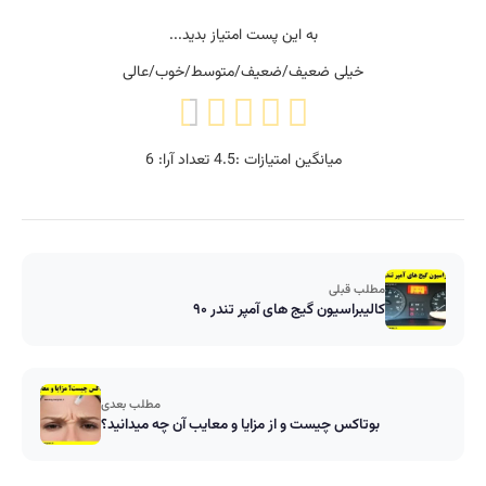
به این پست امتیاز بدید...
خیلی ضعیف/ضعیف/متوسط/خوب/عالی
میانگین امتیازات :
4.5
تعداد آرا:
6
مطلب قبلی
کالیبراسیون گیج های آمپر تندر ۹۰
مطلب بعدی
بوتاکس چیست و از مزایا و معایب آن چه میدانید؟