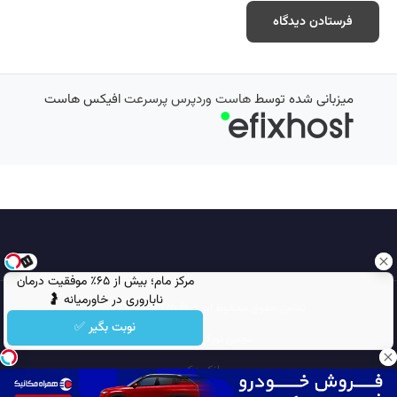
میزبانی شده توسط
هاست وردپرس پرسرعت
افیکس هاست
مرکز مام؛ بیش از ۶۵٪ موفقیت درمان
ناباروری در خاورمیانه 🤰
تمامی حقوق محفوظ است © 2026
مجله نورگرام
نوبت بگیر ✅
انجمن نورگرام
noorgram
بانک عکس
سایت هم معنی