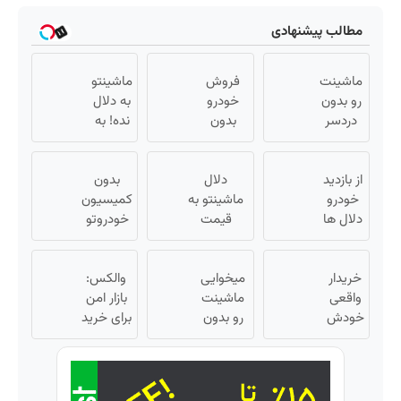
مطالب پیشنهادی
ماشینت
فروش
ماشینتو
رو بدون
خودرو
به دلال
دردسر
بدون
نده! به
بفروش |
کمیسیون
مصرف
بدون
😍
کننده
از بازدید
کمسیون
دلال
بدون
بفروش!
😍
خودرو
ماشینتو به
بدون
کمیسیون
دلال ها
قیمت
پاسخ
خودروتو
خسته
نمیخره! بیا
به یک
بفروش
شدی؟
اینجا به
تماس
خریدار
اطلاعات
میخوایی
قیمت
والکس:
واقعی
ماشینت
ماشینت
بفروش*فقط
بازار امن
خودش
رو اینجا
رو بدون
خریدار
برای خرید
میاد!
ثبت کن
دردسر
واقعی*
و فروش
فروش
بفروشی؟
دارایی‌های
فوری
بدون
دیجیتال
ماشین
کمیسیون