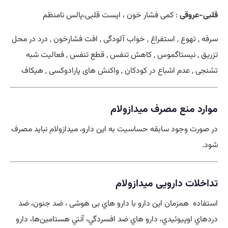
قلبی-عروقی
: کمی فشار خون ، ایست قلبی،پالس نامنظم
سرفه , تهوع , استفراغ , خواب آلودگی , افت فشارخون , درد در محل
تزریق , نیستاگموس , کاهش تنفس , قطع تنفس , فعالیت شبه
تشنجی , عدم اشباع در کودکان , واکنش های پارادوکسی , هیکاف
موارد منع مصرف میدازولام
در صورت وجود سابقه حساسيت به اين دارو، ميدازولام نبايد مصرف
شود.
تداخلات دارویی میدازولام
استفاده همزمان اين دارو با دارو هاي بی هوشی ، ضد جنون، ضد
دردهاي اوپيوئيدي، دارو هاي ضد افسردگي، آنتي‌ هستامين‌ها، دارو