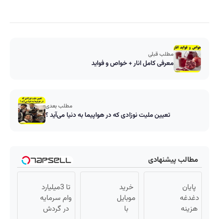
مطلب قبلی
معرفی کامل انار + خواص و فواید
مطلب بعدی
تعیین ملیت نوزادی که در هواپیما به دنیا می‌آید ؟
مطالب پیشنهادی
پایان
خرید
تا 3میلیارد
دغدغه
موبایل
وام سرمایه
هزینه
با
در گردش