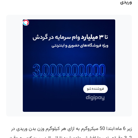
وریدی
زیر 6 ماه:ابتدا 50 میکروگرم به ازای هر کیلوگرم وزن بدن وریدی در