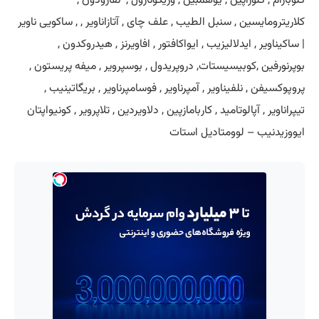
کلوبازام , کلوزاپین , یوهمبین , وریکونازول , نفازودون ,
کلاریترومایسین , سنبل الطیب , علف چای , آتازاناویر , , ساکویی ناویر
| ساکیناویر , ایدلالیزیب , ایواکافتور , افاویرنز , هیدروکدون ,
بوپرنورفین ,کوبیسیستات, دروپریدول , بوسپرویر , میفه پریستون ,
پروپوکسیفن , نلفیناویر , آمپرناویر , فوسامپرناویر , بریگاتینیب ,
تیپراناویر , آپالوتامید , کاربامازپین , دلاویردین , تلاپرویر , کونیواپتان
ایووزیدنیب – لوومتادیل استات