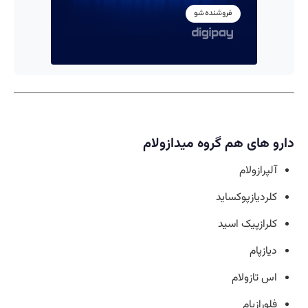
دارو های هم گروه میدازولام
آلپرازولام
کلردیازپوکساید
کلرازپیک اسید
دیازپام
اس تازولام
فلورازپام