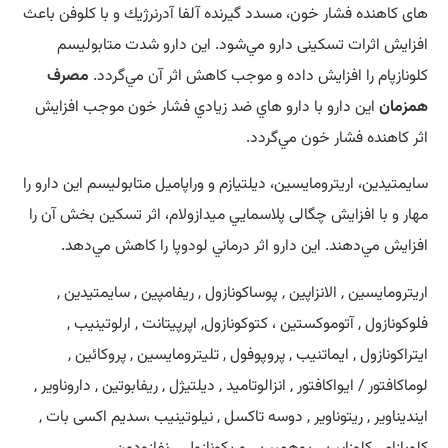
های كاهنده فشار خون، مسدد گيرنده آلفا آدرنرژيك و با كلوفن باعث
افزايش اثرات تسكينی دارو مي‌شود. اين دارو شدت متابوليسم
كلونازپام را افزايش داده و موجب كاهش اثر آن مي‌گردد.
مصرف
همزمان
اين دارو با دارو هاي ضد زيادي فشار خون موجب افزايش
اثر كاهنده فشار خون مي‌گردد.
سايمتيدين، اريترومايسين، ديلتيازم و وراپاميل متابوليسم اين دارو را
مهار و با افزايش چگالی پلاسمايي ميدازولام، اثر تسكين بخش آن را
افزايش مي‌دهند. اين دارو اثر درماني لودوپا را كاهش مي‌دهد.
اریترومایسین , الانزاپین , پوساکونازول , ریفامپین , سایمتیدین ,
فلوکونازول , آتوموکستین ، کتوکونازول, اپرپیتانت , ارلوتینیب ,
ایتراکونازول , ایماتنیب , پروپوفول , تلیترومایسین , پروکائین ,
لوماکافتور / ایواکافتور , انزالوتامید , دیلتیژل , ریفابوتین , داروناویر ,
ایندیناویر , ریتوناویر , دوسه تاکسل , نیلوتینیب ،سدیم اکسی بات ,