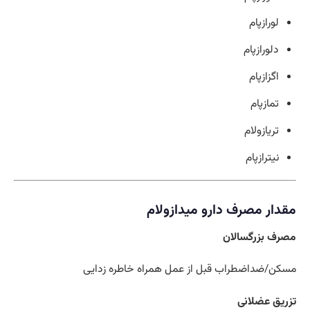
لورازپام
دلورازپام
اگزازپام
تمازپام
تریازولام
نیترازپام
مقدار مصرف دارو میدازولام
مصرف بزرگسالان
مسکن/ضداضطراب قبل از عمل همراه خاطره زدایی
تزریق عضلانی