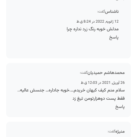
ناشناس
گفت:
12 ژانویه, 2022 در 8:24 ق.ظ
مدلش خوبه رنگ زرد نداره چرا
پاسخ
محمدهاشم حمیدیان
گفت:
26 آوریل, 2021 در 12:03 ق.ظ
سلام منم کیف کیهان خریدم….خوبه جاداره… جنسش عالیه..
فقط پست دوهزارتومن تیغ زد
پاسخ
منیژه
گفت: