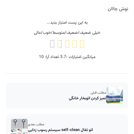
نوش جااان
به این پست امتیاز بدید...
خیلی ضعیف/ضعیف/متوسط/خوب/عالی
میانگین امتیازات :
3.7
تعداد آرا:
10
مطلب قبلی
تمیز کردن اتوبخار خانگی
مطلب بعدی
سیستم رسوب زدایی self-clean اتو تفال