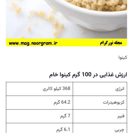
کینوا
ارزش غذایی در 100 گرم کینوا خام
انرژی
368 کیلو
کالری
کربوهیدرات
64.2 گرم
فیبر
7 گرم
چربی
6.1 گرم