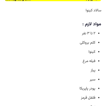
سالاد کینوا
مواد لازم
:
۲ تا ۳ نفر
کلم بروکلی
کینوا
فیله مرغ
پیاز
سیر
پودر پاپریکا
فلفل قرمز