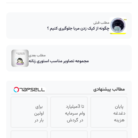
مطلب قبلی
چگونه از کپک زدن مربا جلوگیری کنیم ؟
مطلب بعدی
مجموعه تصاویر مناسب استوری زنانه
مطالب پیشنهادی
پایان
تا 3میلیارد
برای
دغدغه
وام سرمایه
اولین
هزینه
در گردش
بار در
های
فروشندگان
ایران
دندان
=>
🇮🇷