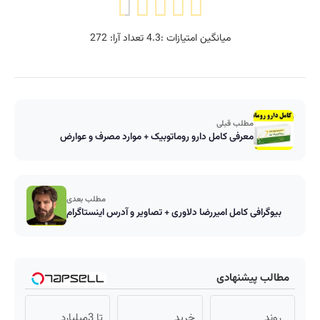
میانگین امتیازات :
4.3
تعداد آرا:
272
مطلب قبلی
معرفی کامل دارو روماتوبیک + موارد مصرف و عوارض
مطلب بعدی
بیوگرافی کامل امیررضا دلاوری + تصاویر و آدرس اینستاگرام
مطالب پیشنهادی
روند
خرید
تا 3میلیارد