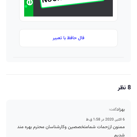
🔥لینک
خرید
فال حافظ با تعبیر
8 نظر
بهزاد
گفت:
6 اکتبر, 2020 در 1:58 ق.ظ
ممنون اززحمات شمامتخصصين وكارشناسان محترم بهره مند
شديم