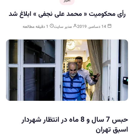
اخبار
رأی محکومیت « محمد علی نجفی » ابلاغ شد
14 دسامبر, 2019
مدیر سایت
1 دقیقه مطالعه
حبس 7 سال و 8 ماه در انتظار شهردار
اسبق تهران