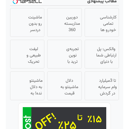
مطالب پیشنهادی
کارشناسی
دوربین
ماشینت
تمامی
مداربسته
رو بدون
خودرو ها
360
دردسر
فقط با
درجه |
بفروش |
1,500,000
نصب
بدون
تومان
والکس: پل
آسان و
تجربه‌ی
لیفت
کمسیون
ارتباطی شما
نوین
راحت
😍
طبیعی و
با دنیای
ترید با
تحریک
سرمایه‌گذاری
والکس،
کلاژن‌سازی
دیجیتال
آینده‌ای
از داخل
تا 3میلیارد
دلال
روشن در
ماشینتو
پوست با
وام سرمایه
انتظار
ماشینتو به
به دلال
24ماه
در گردش
شماست
قیمت
نده! به
ماندگاری
فروشندگان
نمیخره! بیا
مصرف
✅ جوان
=>
اینجا به
کننده
شو
فروشگاهت
قیمت
بفروش!
رو ثبت کن
بفروش*فقط
بدون
خریدار
پاسخ