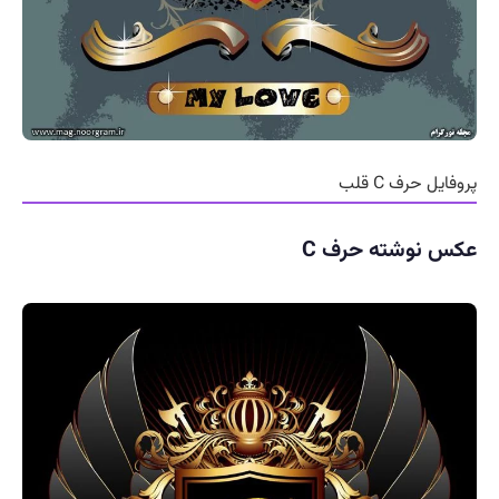
پروفایل حرف C قلب
عکس نوشته حرف C