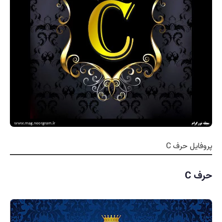
پروفایل حرف C
حرف C