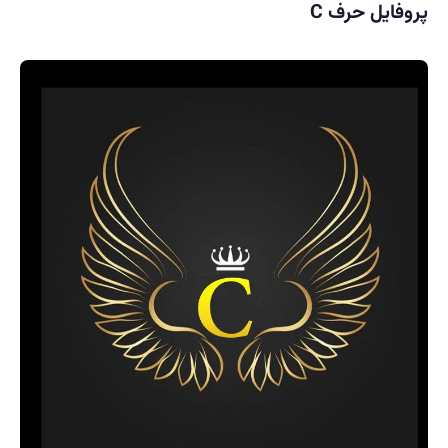
پروفایل حرف C