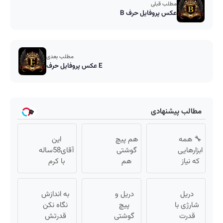
مطلب قبلی
عکس پروفایل حرف B
مطلب بعدی
عکس پروفایل حرف E
مطالب پیشنهادی
🔧 همه
هم پیچ
این
ابزارهایی
گوشتی
آقای58ساله
که نیاز
هم
با کرم
داری،
دریل با
ضدچروک
توی یه
47 تیکه
جلبک10سال
کیف
دریل
کاربردی!
دریل و
جوان
به اندازش
جمع
شارژی با
تا
پیچ
نگاه نکن
شد(سفارش
شده!
قدرت
تخفیف
گوشتی
قدرتش
با تخفیف)