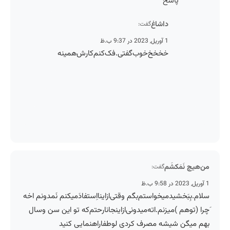
پاسخ
داشاغ
گفت:
1 آوریل, 2023 در 9:37 ب.ظ
خخخخ‌خوب‌گفتی‌.فک‌کنم‌کارش‌همینه‌
من‌هیچ نَمَكشَم
گفت:
1 آوریل, 2023 در 9:58 ب.ظ
سلام.بِبَخشید‌میخواستم‌بگم وقتی‌ازاینا‌اِستفادَميكنم‌‌ نَمدونم‌ اخه
َچرا (توهم )میزنم‌.اته‌میدونی‌از‌اینجا‌نارحتم‌که تو این سن وسال
بهم میگن شیشه مصرف کردی لوطفا‌راهنمایی کنید