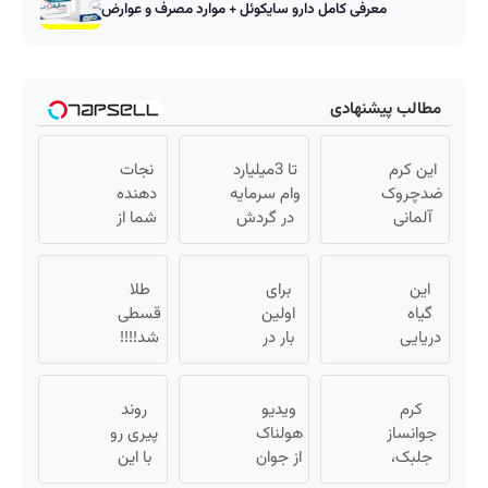
معرفی کامل دارو سایکوئل + موارد مصرف و عوارض
مطالب پیشنهادی
این کرم
تا 3میلیارد
نجات
ضدچروک
وام سرمایه
دهنده
آلمانی
در گردش
شما از
شمارو از
فروشندگان
پیری!
بوتاکس
=>
کرم
این
بی نیاز
برای
فروشگاهت
طلا
جوانساز
گیاه
میکنه.
اولین
رو ثبت کن
جلبک50%تخفیف
قسطی
دریایی
(تخفیف
بار در
شد!!!!
پوستت
تا امشب)
ایران
💰🔥
رو
🇮🇷
طوری
کرم
این
ویدیو
روند
صاف
جوانساز
دکتر
هولناک
پیری رو
میکنه
جلبک،
کرم
از جوان
با این
انگار
هدیه
کارتن
ترمیم
روش