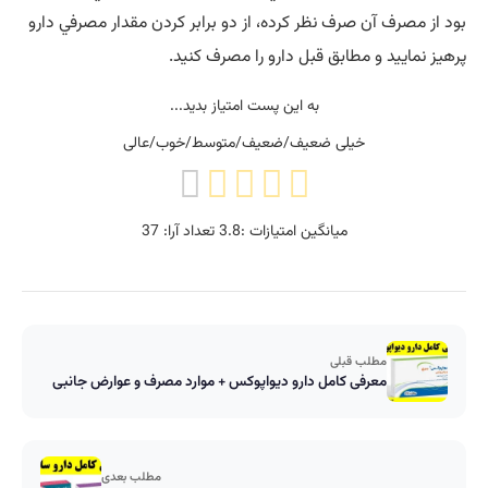
بود از مصرف آن صرف نظر كرده، از دو برابر كردن مقدار مصرفي دارو
پرهيز نماييد و مطابق قبل دارو را مصرف كنيد.
به این پست امتیاز بدید...
خیلی ضعیف/ضعیف/متوسط/خوب/عالی
میانگین امتیازات :
3.8
تعداد آرا:
37
مطلب قبلی
معرفی کامل دارو دیواپوکس + موارد مصرف و عوارض جانبی
مطلب بعدی