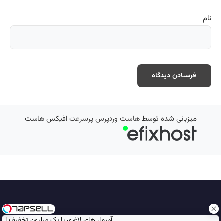
نام
میزبانی شده توسط
هاست وردپرس پرسرعت
افیکس هاست
آمپول های لاغری با یک میلیون تخفیف |