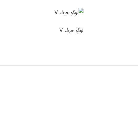
لوگو حرف V