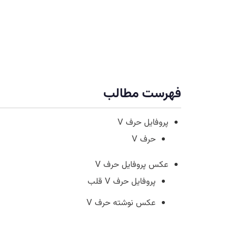
فهرست مطالب
پروفایل حرف V
حرف V
عکس پروفایل حرف V
پروفایل حرف V قلب
عکس نوشته حرف V