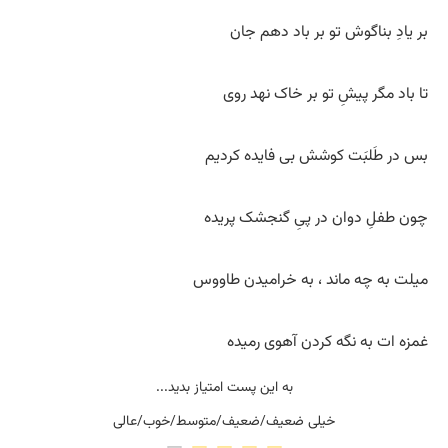
بر یادِ بناگوش تو بر باد دهم جان
تا باد مگر پیشِ تو بر خاک نهد روی
بس در طَلبَت کوشش بی‌ فایده کردیم
چون طفلِ دوان در پیِ گنجشک پریده
میلت به چه ماند ، به خرامیدن طاووس
غمزه ات به نگه کردن آهوی رمیده
به این پست امتیاز بدید...
خیلی ضعیف/ضعیف/متوسط/خوب/عالی