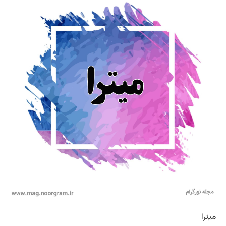
میترا