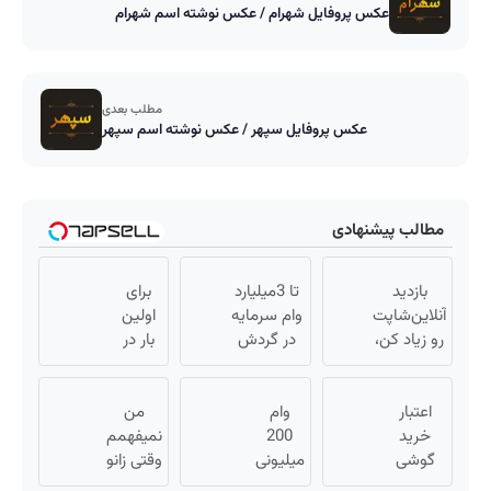
عکس پروفایل شهرام / عکس نوشته اسم شهرام
مطلب بعدی
عکس پروفایل سپهر / عکس نوشته اسم سپهر
مطالب پیشنهادی
بازدید
تا 3میلیارد
برای
آنلاین‌شاپت
وام سرمایه
اولین
رو زیاد کن،
در گردش
بار در
بازدید بالاتر
فروشندگان
ایران
= درآمد
=>
🇮🇷
اعتبار
بیشتر
وام
فروشگاهت
این
من
خرید
200
رو ثبت کن
دکتر
نمیفهمم
گوشی
میلیونی
کرم
وقتی زانو
بگیر 📱
آبان تتر.
درد
ترمیم