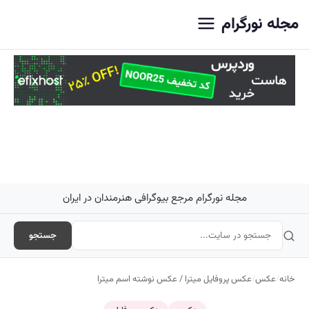
اصلی
مجله نورگرام
مجله نورگرام مرجع بیوگرافی هنرمندان در ایران
جستجو
خانه
/
عکس
/
عکس پروفایل میترا / عکس نوشته اسم میترا