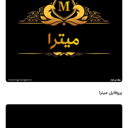
پروفایل میترا