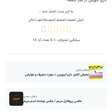
آذری جهرمی در نماز جمعه
به این پست امتیاز بدید...
خیلی ضعیف/ضعیف/متوسط/خوب/عالی
میانگین امتیازات :
4.1
تعداد آرا:
14
مطلب قبلی
معرفی کامل دارو ایبوپین + موارد مصرف و عوارض
مطلب بعدی
عکس پروفایل مریم / عکس نوشته اسم مریم