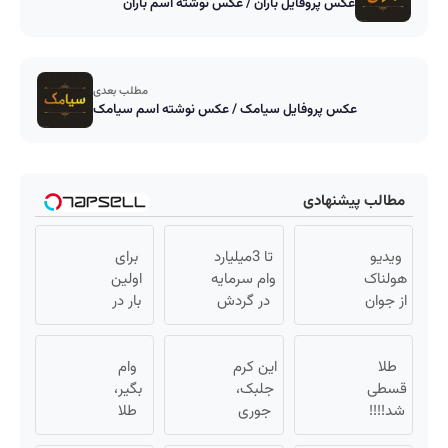
عکس پروفایل باران / عکس نوشته اسم باران
مطلب بعدی
عکس پروفایل سیامک / عکس نوشته اسم سیامک
مطالب پیشنهادی
ویدیو
تا 3میلیارد
برای
هولناک
وام سرمایه
اولین
از جوان
در گردش
بار در
کارتن
فروشندگان
ایران
خوابی
=>
🇮🇷
که
طلا
این کرم
فروشگاهت
وام
این
قسطی
میلیاردر
جلبک،
رو ثبت کن
دکتر
بگیر،
شد.
شد!!!!
جوری
طلا
کرم
💰🔥
آموزش
چروکاتو
بخر💰
ترمیم