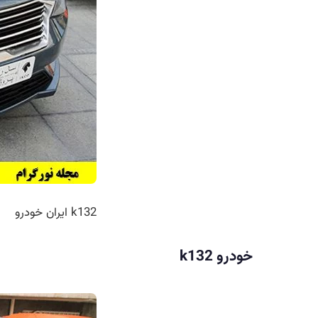
k132 ایران خودرو
خودرو k132