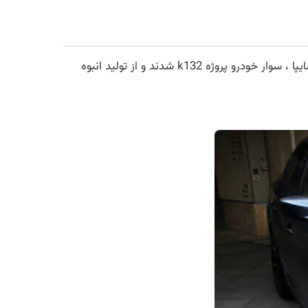
در تاریخ 30 بهمن 1398 دکتر حسن روحانی ریاست جمهور ایران اسلامی با رونمایی از چند خودرو از محصولات ایرانخودرو و سایپا ، سوار خودرو پروژه k132 شدند و از تولید انبوه