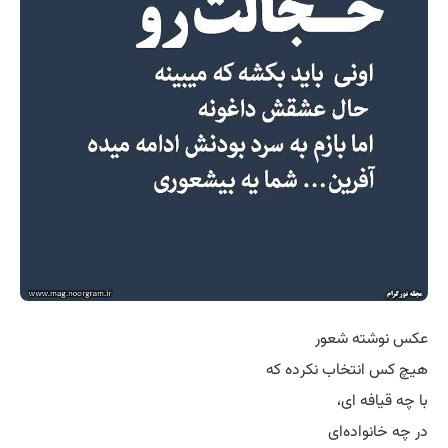
عکس نوشته شعور
ﻫﯿﭻ ﮐﺲ ﺍﻧﺘﺨﺎﺏ ﻧﮑﺮﺩﻩ ﮐﻪ
ﺑﺎ ﭼﻪ ﻗﯿﺎﻓﻪ ﺍﯼ،
ﺩﺭ ﭼﻪ ﺧﺎﻧﻮﺍﺩﻩﺍﯼ