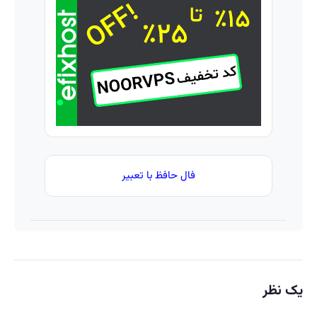
اینجا
الان
تومان
سریع
احراز
بگیر
بفروشش
هویت
کن!
فال حافظ با تعبیر
یک نظر