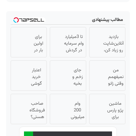
مطالب پیشنهادی
بازدید
تا 3میلیارد
برای
آنلاین‌شاپت
وام سرمایه
اولین
رو زیاد کن،
در گردش
بار در
بازدید بالاتر
فروشندگان
ایران
= درآمد
=>
🇮🇷
من
بیشتر
جای
فروشگاهت
این
اعتبار
نمیفهمم
زخم و
رو ثبت کن
دکتر
خرید
وقتی زانو
بخیه
کرم
گوشی
درد
داری؟؟
ترمیم
بگیر 📱
درمان
3
کننده
همین
ماشین
داره، چرا
وام
هفته‌ای
حالا
23 روزه
صاحب
دردش
پژو پارس
200
محوش
ساخت!
فروشگاه
درخواست
برای
رو داری
کن!
میلیونی
هستی؟
اعتبار بده
تحمل
فروش
آبان تتر.
🎯
وام تا ۳
داری؟
میکنی؟❗
همین
میلیارد