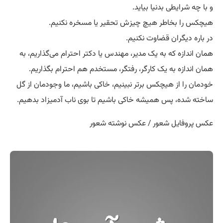
ﻭ ﺑﺎ ﭼﻪ ﺷﺮﺍﯾﻄﯽ ﺑﺪﻧﯿﺎ ﺑﯿﺎﯾﺪ.
ﻫﯿﭽﮑﺲ ﺭﺍ ﺑﺨﺎﻃﺮ ﻫﯿﭻ ﭼﯿﺰﺵ ﺗﺤﻘﯿﺮ ﯾﺎ ﻣﺴﺨﺮﻩ ﻧﮑﻨﯿﻢ.
ﺩﺭ ﺑﺎﺭﻩ ﺩﯾﮕﺮﺍﻥ ﻗﻀﺎﻭﺕ ﻧﮑﻨﯿﻢ.
ﻫﻤﺎﻥ ﺍﻧﺪﺍﺯﻩ ﮐﻪ ﺑﻪ ﯾﮏ ﻣﺪﯾﺮ، ﻣﻬﻨﺪﺱ یا ﺩﮐﺘﺮ ﺍﺣﺘﺮﺍﻡ ﻣﯽﮔﺬﺍﺭﯾﻢ، ﺑﻪ
ﻫﻤﺎﻥ ﺍﻧﺪﺍﺯﻩ ﺑﻪ ﯾﮏ ﮐﺎﺭﮔﺮ، ﺭﻓﺘﮕﺮ، ﻣﺴﺘﺨﺪﻡ ﻫﻢ ﺍﺣﺘﺮﺍﻡ ﺑﮕﺬﺍﺭﯾﻢ.
ﺧﻮﺩﻣﺎﻥ ﺭﺍ ﺍﺯ ﻫﯿﭽﮑﺲ ﺑﺮﺗﺮ ﻧﺒﯿﻨﯿﻢ، ﺧﺎﮐﯽ ﺑﺎﺷﯿﻢ، ﻣﺎ ﻭﺟﻮﺩﻣﺎﻥ ﺍﺯ ﮔﻞ
ﺳﺎﺧﺘﻪ ﺷﺪﻩ، ﭘﺲ ﻫﻤﯿﺸﻪ ﺧﺎﮐﯽ ﺑﺎﺷﯿﻢ ﺗﺎ ﺑﻮﯼ ﻧﺎﺏ ﺁﺩﻣﯿﺰﺍﺩ ﺑﺪﻫﯿﻢ.
عکس پروفایل شعور / عکس نوشته شعور