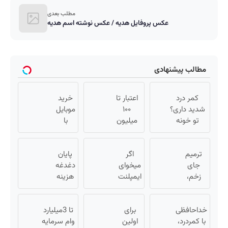
مطلب بعدی
عکس پروفایل هدیه / عکس نوشته اسم هدیه
مطالب پیشنهادی
کمر درد
اعتبار تا
خرید
شدید داری؟
۱۰۰
موبایل
تو خونه
میلیون
با
درمانش کن
تومان ⚡
اسنپ
(◂پرسش‌نامه
همین
پی |
ترمیم
رو پرکن)
اگر
الان
در ۴
پایان
جای
میخوای
درخواست
قسط
دغدغه
زخم،
ایمپلنت
اعتبار بده
بدون
هزینه
بخیه و
کنی
✅
های
سود و
سوختگی
همین
دندان
کارمزد!
فقط در 3
خداحافظی
برای
الان
پزشکی
تا 3میلیارد
هفته!!
با کمردرد،
اولین
وقتشه
با پک
وام سرمایه