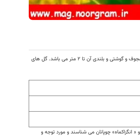
آنفوزه یا آنغوزه گیاهی است علفی چند ساله، ریشه ی آن کمی ضخیم و گوشتی، برگ های آن بسیار بریده و غباری ، ساقه آن مجوف و گوشتی و بلندی آن تا ۲ متر می باشد. گل های
 « انگزاکماه» چوپانان می شناسند و مورد توجه و